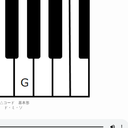
C△コード 基本形
ド・ミ・ソ