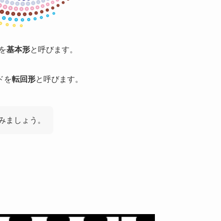
を
基本形
と呼びます
。
ドを
転回形
と呼びます。
みましょう。